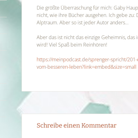
Die größte Überraschung für mich: Gaby Hau
nicht, wie ihre Bücher ausgehen. Ich gebe zu: 
Alptraum. Aber so ist jeder Autor anders…
Aber das ist nicht das einzige Geheimnis, das 
wird! Viel Spaß beim Reinhören!
https://meinpodcast.de/sprenger-spricht/201
vom-besseren-leben?link=embed&size=small
Post
←
→
Schreibe einen Kommentar
navigation